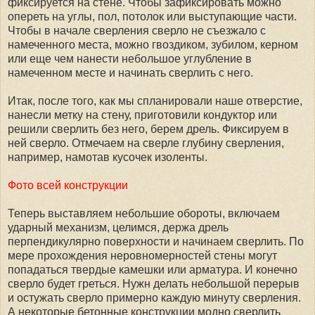
фиксируется на стене. Чтобы зафиксировать можно
опереть на углы, пол, потолок или выступающие части.
Чтобы в начале сверления сверло не съезжало с
намеченного места, можно гвоздиком, зубилом, керном
или еще чем нанести небольшое углубление в
намеченном месте и начинать сверлить с него.
Итак, после того, как мы спланировали наше отверстие,
нанесли метку на стену, приготовили кондуктор или
решили сверлить без него, берем дрель. Фиксируем в
ней сверло. Отмечаем на сверле глубину сверления,
например, намотав кусочек изоленты.
Фото всей конструкции
Теперь выставляем небольшие обороты, включаем
ударный механизм, целимся, держа дрель
перпендикулярно поверхности и начинаем сверлить. По
мере прохождения неровномерностей стены могут
попадаться твердые камешки или арматура. И конечно
сверло будет греться. Нужн делать небольшой перерыв
и остужать сверло примерно каждую минуту сверления.
А некоторые бетонные конструкции модно сверлить